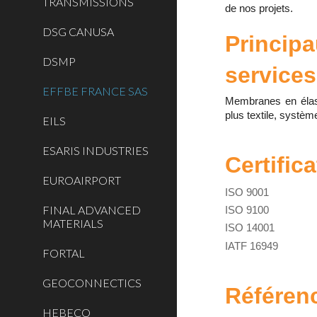
TRANSMISSIONS
de nos projets.
DSG CANUSA
Principa
DSMP
services
EFFBE FRANCE SAS
Membranes en éla
plus textile, systèm
EILS
ESARIS INDUSTRIES
Certific
EUROAIRPORT
ISO 9001
FINAL ADVANCED
ISO 9100
MATERIALS
ISO 14001
IATF 16949
FORTAL
GEOCONNECTICS
Référen
HEBECO