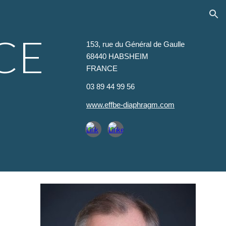
ion
CE
153, rue du Général de Gaulle
68440 HABSHEIM
FRANCE
03 89 44 99 56
www.effbe-diaphragm.com