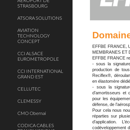
AEROPORT DE
STRASBOURG
ATSORA SOLUTIONS
AVIATION
Domaine 
TECHNOLOGY
CONCEPT
EFFBE FRANCE, 
MEMBRANES ET D
CCI ALSACE
EFFBE FRANCE regr
EUROMETROPOLE
- sous la signatur
production de tou
CCI INTERNATIONAL
Reciflex®, déroula
GRAND EST
en élastomère dédiée
- sous la signatu
CELLUTEC
d’amortisseurs et 
pour les équipemen
CLEMESSY
défense, de l’aérosp
Pour cela nous no
CMO Obernai
réparties sur plus
d’application. 
CODICA CABLES
codéveloppement des