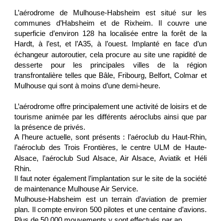
L’aérodrome de Mulhouse-Habsheim est situé sur les
communes d’Habsheim et de
Rixheim. Il couvre une
superficie d’environ 128 ha localisée entre la forêt de la
Hardt, à l’est, et
l’A35, à l’ouest.
Implanté en face d’un
échangeur autoroutier, cela procure au site une rapidité de
desserte pour les principales villes de la région
transfrontalière telles que Bâle, Fribourg,
Belfort, Colmar et
Mulhouse qui sont à moins d’une demi-heure.
L’aérodrome offre principalement une activité de loisirs et de
tourisme animée par les
différents aéroclubs ainsi que par
la présence de privés.
A l’heure actuelle, sont présents : l’aéroclub du Haut-Rhin,
l’aéroclub des Trois
Frontières, le centre ULM de Haute-
Alsace, l’aéroclub Sud Alsace, Air Alsace, Aviatik
et Héli
Rhin.
Il faut noter également l’implantation sur le site de la société
de maintenance
Mulhouse Air Service.
Mulhouse-Habsheim est un terrain d’aviation de premier
plan. Il compte environ 500
pilotes et une centaine d’avions.
Plus de 50 000 mouvements y sont effectués par an.